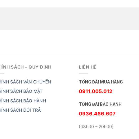
HÍNH SÁCH – QUY ĐỊNH
LIÊN HỆ
HÍNH SÁCH VẬN CHUYỂN
TỔNG ĐÀI MUA HÀNG
0911.005.012
HÍNH SÁCH BẢO MẬT
HÍNH SÁCH BẢO HÀNH
TỔNG ĐÀI BẢO HÀNH
HÍNH SÁCH ĐỔI TRẢ
0936.466.607
(08h00 – 20h00)