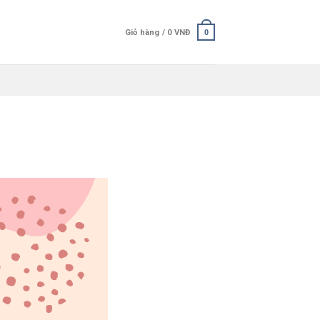
Giỏ hàng /
0
VNĐ
0