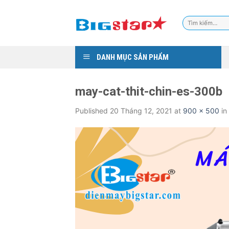
Skip
to
Tìm
content
kiếm:
DANH MỤC SẢN PHẨM
may-cat-thit-chin-es-300b
Published
20 Tháng 12, 2021
at
900 × 500
in