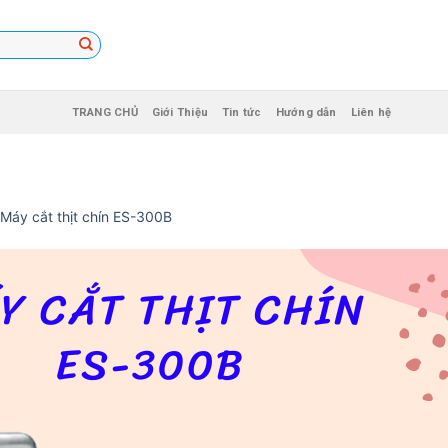
TRANG CHỦ
Giới Thiệu
Tin tức
Hướng dẫn
Liên hệ
Máy cắt thịt chín ES-300B