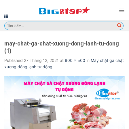
Skip
to
content
Tìm
kiếm:
may-chat-ga-chat-xuong-dong-lanh-tu-dong
(1)
Published
27 Tháng 12, 2021
at
900 × 500
in
Máy chặt gà chặt
xương đông lạnh tự động