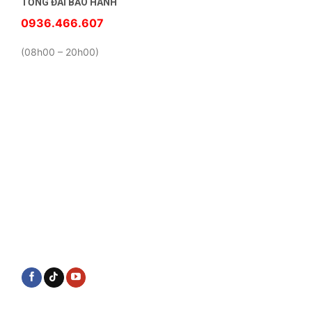
TỔNG ĐÀI BẢO HÀNH
0936.466.607
(08h00 – 20h00)