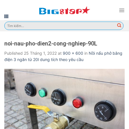
Skip
to
content
Tìm
kiếm:
noi-nau-pho-dien2-cong-nghiep-90L
Published
25 Tháng 1, 2022
at
900 × 600
in
Nồi nấu phở bằng
điện 3 ngăn từ 20l dung tích theo yêu cầu