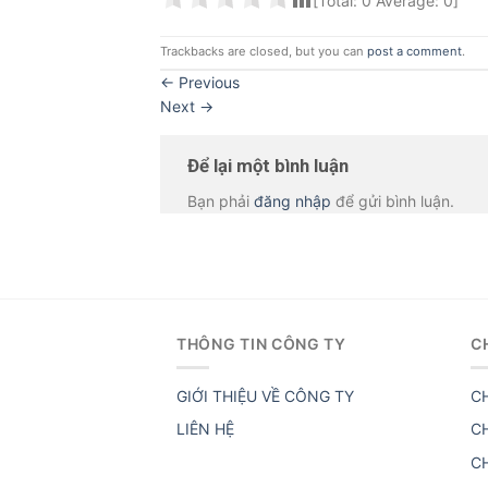
[Total:
0
Average:
0
]
Trackbacks are closed, but you can
post a comment
.
←
Previous
Next
→
Để lại một bình luận
Bạn phải
đăng nhập
để gửi bình luận.
THÔNG TIN CÔNG TY
C
GIỚI THIỆU VỀ CÔNG TY
C
LIÊN HỆ
C
C