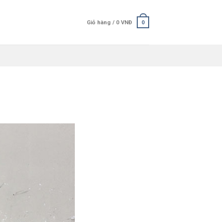
Giỏ hàng /
0
VNĐ
0