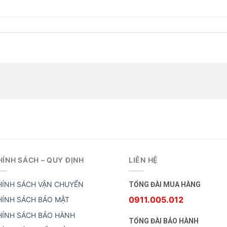
HÍNH SÁCH – QUY ĐỊNH
LIÊN HỆ
HÍNH SÁCH VẬN CHUYỂN
TỔNG ĐÀI MUA HÀNG
0911.005.012
HÍNH SÁCH BẢO MẬT
HÍNH SÁCH BẢO HÀNH
TỔNG ĐÀI BẢO HÀNH