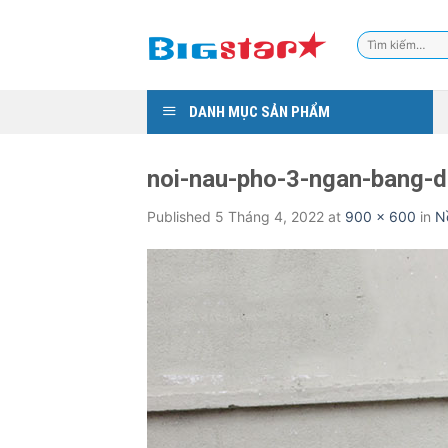
Skip
to
Tìm
content
kiếm:
DANH MỤC SẢN PHẨM
noi-nau-pho-3-ngan-bang-d
Published
5 Tháng 4, 2022
at
900 × 600
in
N