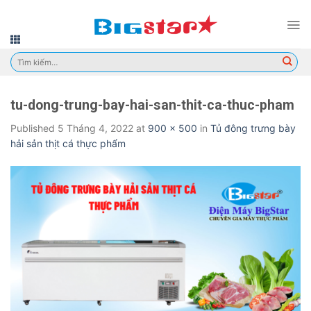
Skip
to
content
Tìm
kiếm:
tu-dong-trung-bay-hai-san-thit-ca-thuc-pham
Published
5 Tháng 4, 2022
at
900 × 500
in
Tủ đông trưng bày
hải sản thịt cá thực phẩm