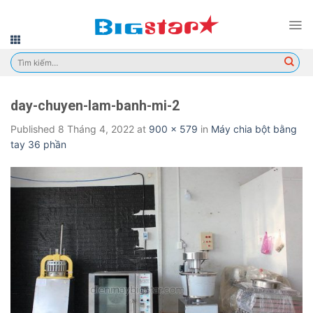
Skip
to
content
Tìm
kiếm:
day-chuyen-lam-banh-mi-2
Published
8 Tháng 4, 2022
at
900 × 579
in
Máy chia bột bằng
tay 36 phần