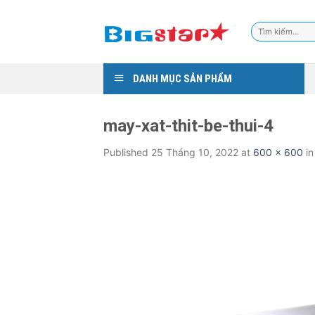
Skip
to
Tìm
content
kiếm:
DANH MỤC SẢN PHẨM
may-xat-thit-be-thui-4
Published
25 Tháng 10, 2022
at
600 × 600
i