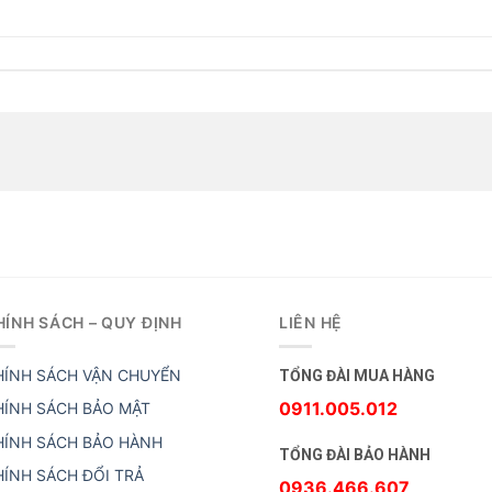
HÍNH SÁCH – QUY ĐỊNH
LIÊN HỆ
HÍNH SÁCH VẬN CHUYỂN
TỔNG ĐÀI MUA HÀNG
0911.005.012
HÍNH SÁCH BẢO MẬT
HÍNH SÁCH BẢO HÀNH
TỔNG ĐÀI BẢO HÀNH
HÍNH SÁCH ĐỔI TRẢ
0936.466.607