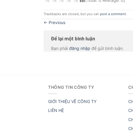
[Total:
0
Average:
0
]
Trackbacks are closed, but you can
post a comment
.
←
Previous
Để lại một bình luận
Bạn phải
đăng nhập
để gửi bình luận.
THÔNG TIN CÔNG TY
C
GIỚI THIỆU VỀ CÔNG TY
C
LIÊN HỆ
C
C
C