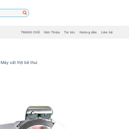
TRANG CHỦ
Giới Thiệu
Tin tức
Hướng dẫn
Liên hệ
n
Máy xắt thịt bê thui