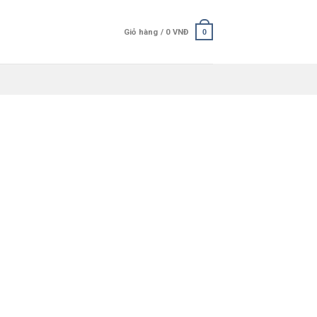
Giỏ hàng /
0
VNĐ
0