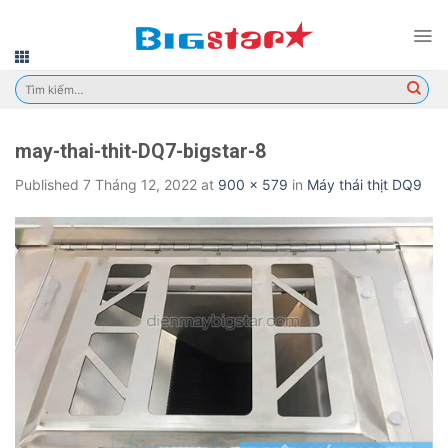
Skip
to
content
Tìm
kiếm:
may-thai-thit-DQ7-bigstar-8
Published
7 Tháng 12, 2022
at
900 × 579
in
Máy thái thịt DQ9