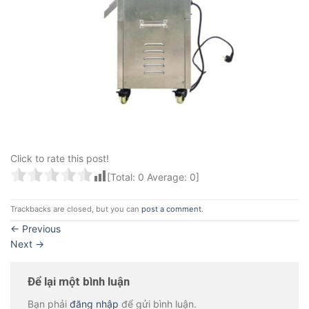
Click to rate this post!
[Total:
0
Average:
0
]
Trackbacks are closed, but you can
post a comment
.
←
Previous
Next
→
Để lại một bình luận
Bạn phải
đăng nhập
để gửi bình luận.