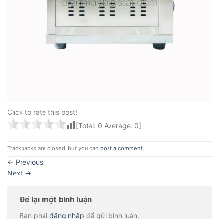
Click to rate this post!
[Total:
0
Average:
0
]
Trackbacks are closed, but you can
post a comment
.
←
Previous
Next
→
Để lại một bình luận
Bạn phải
đăng nhập
để gửi bình luận.