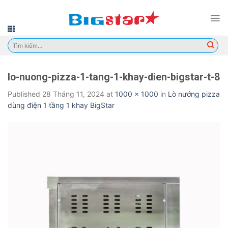
Skip
to
content
Tìm
kiếm:
lo-nuong-pizza-1-tang-1-khay-dien-bigstar-t-8
Published
28 Tháng 11, 2024
at
1000 × 1000
in
Lò nướng pizza
dùng điện 1 tầng 1 khay BigStar