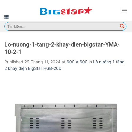
Skip
to
content
Tìm
kiếm:
Lo-nuong-1-tang-2-khay-dien-bigstar-YMA-
10-2-1
Published
29 Tháng 11, 2024
at
600 × 600
in
Lò nướng 1 tầng
2 khay điện BigStar HGB-20D