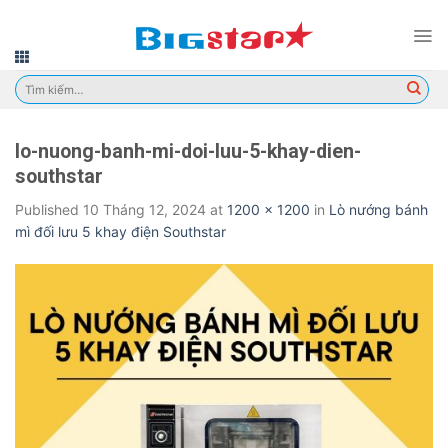
Skip
to
content
Tìm
kiếm:
lo-nuong-banh-mi-doi-luu-5-khay-dien-
southstar
Published
10 Tháng 12, 2024
at
1200 × 1200
in
Lò nướng bánh
mì đối lưu 5 khay điện Southstar