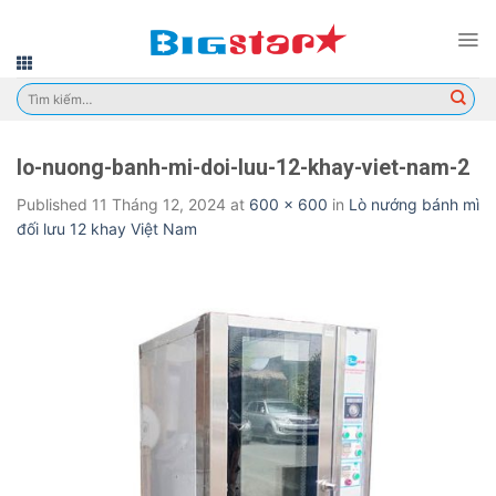
Skip
to
content
Tìm
kiếm:
lo-nuong-banh-mi-doi-luu-12-khay-viet-nam-2
Published
11 Tháng 12, 2024
at
600 × 600
in
Lò nướng bánh mì
đối lưu 12 khay Việt Nam