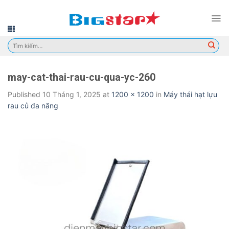
Skip
to
content
Tìm
kiếm:
may-cat-thai-rau-cu-qua-yc-260
Published
10 Tháng 1, 2025
at
1200 × 1200
in
Máy thái hạt lựu
rau củ đa năng