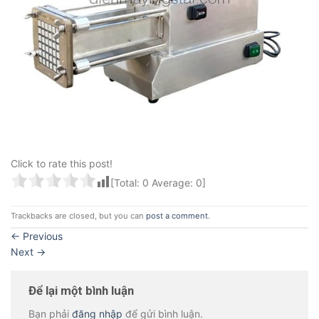
Click to rate this post!
[Total:
0
Average:
0
]
Trackbacks are closed, but you can
post a comment
.
←
Previous
Next
→
Để lại một bình luận
Bạn phải
đăng nhập
để gửi bình luận.