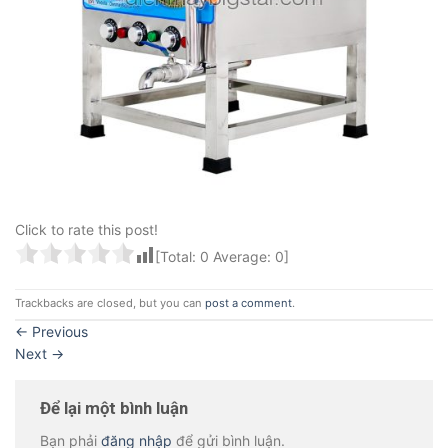
Click to rate this post!
[Total:
0
Average:
0
]
Trackbacks are closed, but you can
post a comment
.
←
Previous
Next
→
Để lại một bình luận
Bạn phải
đăng nhập
để gửi bình luận.