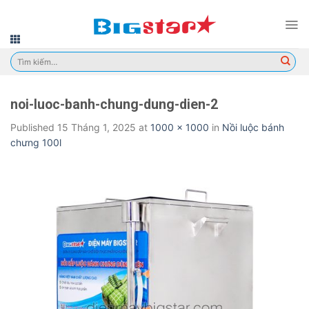
Skip
to
content
Tìm
kiếm:
noi-luoc-banh-chung-dung-dien-2
Published
15 Tháng 1, 2025
at
1000 × 1000
in
Nồi luộc bánh
chưng 100l