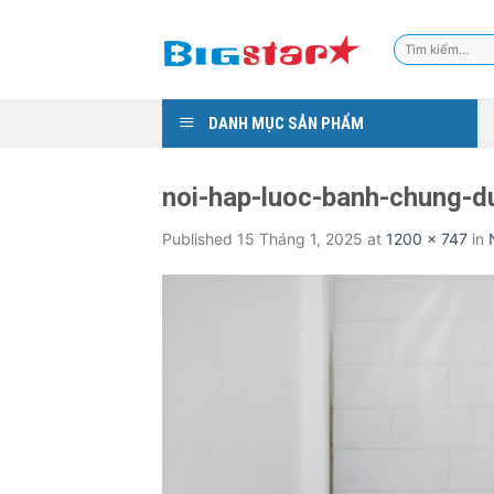
Skip
to
Tìm
content
kiếm:
DANH MỤC SẢN PHẨM
noi-hap-luoc-banh-chung-d
Published
15 Tháng 1, 2025
at
1200 × 747
in