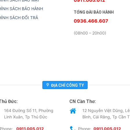
HÍNH SÁCH BẢO HÀNH
TỔNG ĐÀI BẢO HÀNH
HÍNH SÁCH ĐỔI TRẢ
0936.466.607
(08h00 – 20h00)
ĐỊA CHỈ CÔNG TY
Thủ Đức:
CN Cần Thơ:
164 Đường Số 11, Phường
12 Nguyễn Việt Dũng, Lê
Linh Xuân, Tp Thủ Đức
Bình, Cái Răng, Tp Cần 
Phone:
0911.005.012
Phone:
0911.005.012