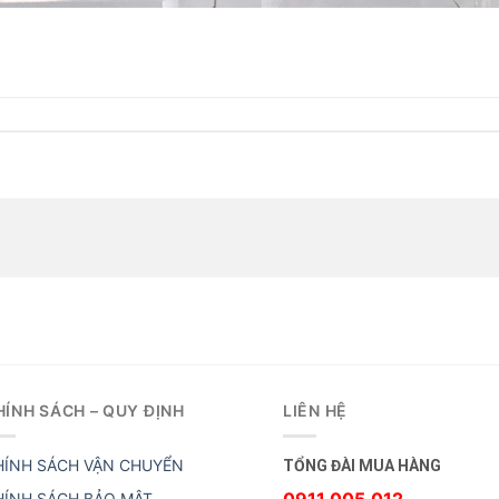
HÍNH SÁCH – QUY ĐỊNH
LIÊN HỆ
HÍNH SÁCH VẬN CHUYỂN
TỔNG ĐÀI MUA HÀNG
0911.005.012
HÍNH SÁCH BẢO MẬT