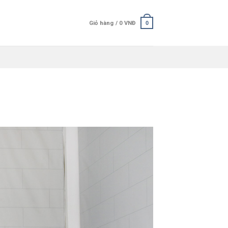
Giỏ hàng /
0
VNĐ
0