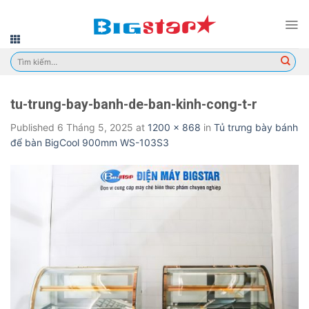
Skip
to
content
Tìm
kiếm:
tu-trung-bay-banh-de-ban-kinh-cong-t-r
Published
6 Tháng 5, 2025
at
1200 × 868
in
Tủ trưng bày bánh
để bàn BigCool 900mm WS-103S3