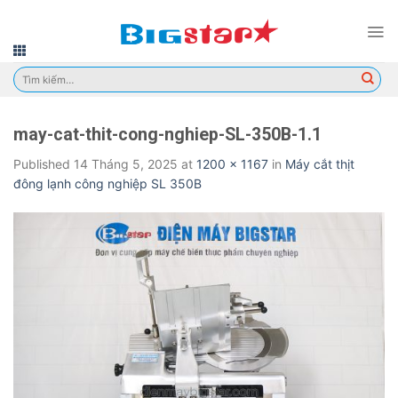
Skip
to
content
Tìm
kiếm:
may-cat-thit-cong-nghiep-SL-350B-1.1
Published
14 Tháng 5, 2025
at
1200 × 1167
in
Máy cắt thịt
đông lạnh công nghiệp SL 350B