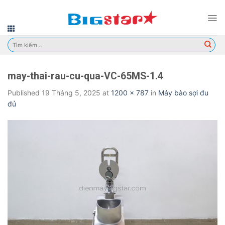
Skip
to
content
Tìm
kiếm:
may-thai-rau-cu-qua-VC-65MS-1.4
Published
19 Tháng 5, 2025
at
1200 × 787
in
Máy bào sợi đu
đủ