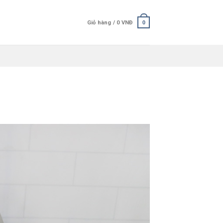
Giỏ hàng /
0
VNĐ
0