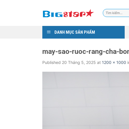
Skip
to
Tìm
content
kiếm:
DANH MỤC SẢN PHẨM
may-sao-ruoc-rang-cha-bo
Published
20 Tháng 5, 2025
at
1200 × 1000
i