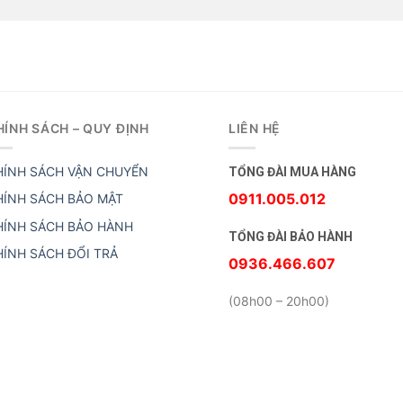
HÍNH SÁCH – QUY ĐỊNH
LIÊN HỆ
HÍNH SÁCH VẬN CHUYỂN
TỔNG ĐÀI MUA HÀNG
0911.005.012
HÍNH SÁCH BẢO MẬT
HÍNH SÁCH BẢO HÀNH
TỔNG ĐÀI BẢO HÀNH
HÍNH SÁCH ĐỔI TRẢ
0936.466.607
(08h00 – 20h00)