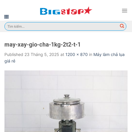
Skip
to
content
Tìm
kiếm:
may-xay-gio-cha-1kg-2t2-t-1
Published
23 Tháng 5, 2025
at
1200 × 870
in
Máy làm chả lụa
giá rẻ