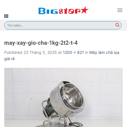
Skip
to
content
Tìm
kiếm:
may-xay-gio-cha-1kg-2t2-t-4
Published
23 Tháng 5, 2025
at
1200 × 821
in
Máy làm chả lụa
giá rẻ