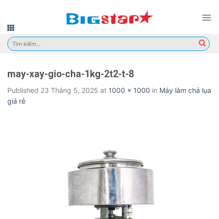
Skip
to
content
Tìm
kiếm:
may-xay-gio-cha-1kg-2t2-t-8
Published
23 Tháng 5, 2025
at
1000 × 1000
in
Máy làm chả lụa
giá rẻ