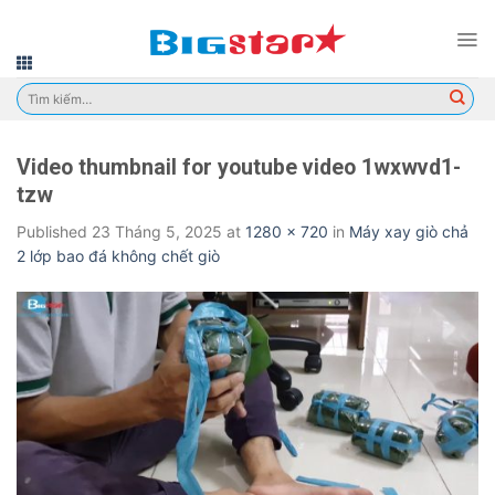
Skip
to
content
Tìm
kiếm:
Video thumbnail for youtube video 1wxwvd1-
tzw
Published
23 Tháng 5, 2025
at
1280 × 720
in
Máy xay giò chả
2 lớp bao đá không chết giò