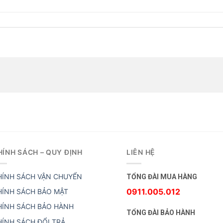
HÍNH SÁCH – QUY ĐỊNH
LIÊN HỆ
HÍNH SÁCH VẬN CHUYỂN
TỔNG ĐÀI MUA HÀNG
0911.005.012
HÍNH SÁCH BẢO MẬT
HÍNH SÁCH BẢO HÀNH
TỔNG ĐÀI BẢO HÀNH
HÍNH SÁCH ĐỔI TRẢ