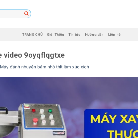
TRANG CHỦ
Giới Thiệu
Tin tức
Hướng dẫn
Liên hệ
e video 9oyqflqgtxe
Máy đánh nhuyễn băm nhỏ thịt làm xúc xích