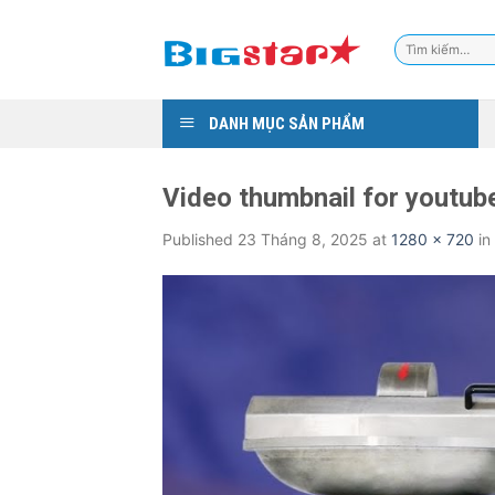
Skip
to
Tìm
content
kiếm:
DANH MỤC SẢN PHẨM
Video thumbnail for youtub
Published
23 Tháng 8, 2025
at
1280 × 720
in