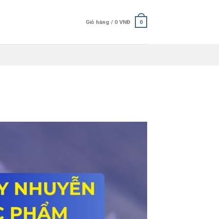
Giỏ hàng /
0
VNĐ
0