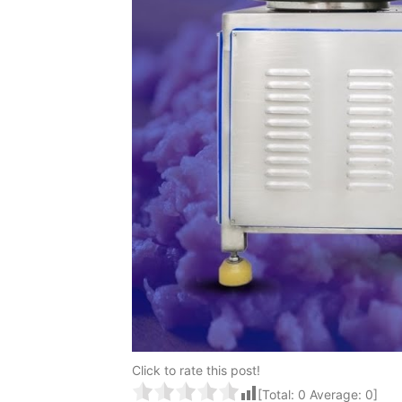
Click to rate this post!
[Total:
0
Average:
0
]