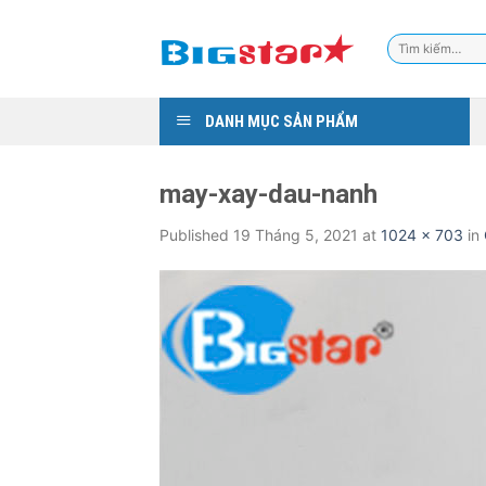
Skip
to
Tìm
content
kiếm:
DANH MỤC SẢN PHẨM
may-xay-dau-nanh
Published
19 Tháng 5, 2021
at
1024 × 703
in