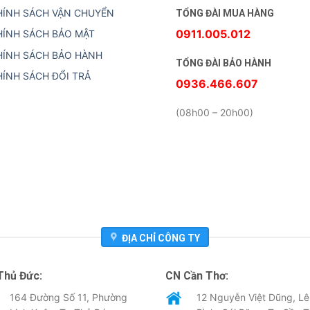
HÍNH SÁCH VẬN CHUYỂN
TỔNG ĐÀI MUA HÀNG
0911.005.012
HÍNH SÁCH BẢO MẬT
HÍNH SÁCH BẢO HÀNH
TỔNG ĐÀI BẢO HÀNH
HÍNH SÁCH ĐỔI TRẢ
0936.466.607
(08h00 – 20h00)
ĐỊA CHỈ CÔNG TY
Thủ Đức:
CN Cần Thơ:
164 Đường Số 11, Phường
12 Nguyễn Việt Dũng, Lê