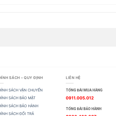
HÍNH SÁCH – QUY ĐỊNH
LIÊN HỆ
HÍNH SÁCH VẬN CHUYỂN
TỔNG ĐÀI MUA HÀNG
0911.005.012
HÍNH SÁCH BẢO MẬT
HÍNH SÁCH BẢO HÀNH
TỔNG ĐÀI BẢO HÀNH
HÍNH SÁCH ĐỔI TRẢ