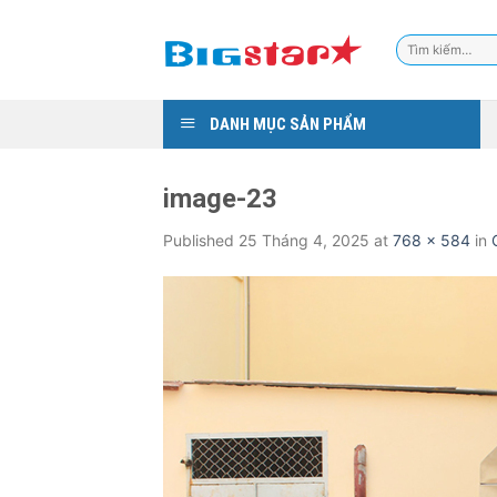
Skip
to
Tìm
content
kiếm:
DANH MỤC SẢN PHẨM
image-23
Published
25 Tháng 4, 2025
at
768 × 584
in