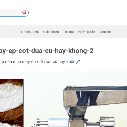
TRANG CHỦ
Giới Thiệu
Tin tức
Hướng dẫn
Liên hệ
y-ep-cot-dua-cu-hay-khong-2
Có nên mua máy ép cốt dừa cũ hay không?