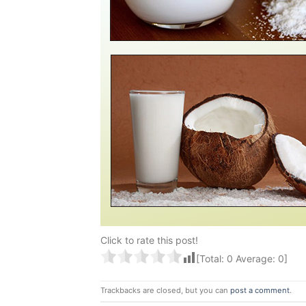
Click to rate this post!
[Total:
0
Average:
0
]
Trackbacks are closed, but you can
post a comment
.