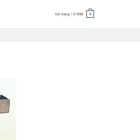
Giỏ hàng /
0
VNĐ
0