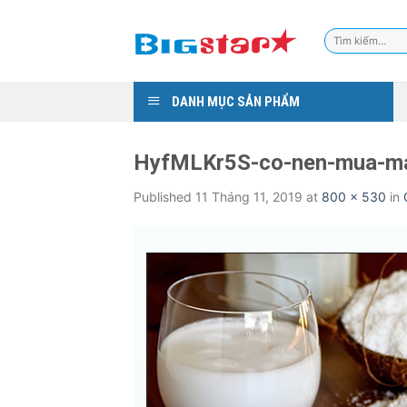
Skip
to
Tìm
content
kiếm:
DANH MỤC SẢN PHẨM
HyfMLKr5S-co-nen-mua-ma
Published
11 Tháng 11, 2019
at
800 × 530
in