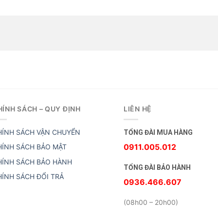
HÍNH SÁCH – QUY ĐỊNH
LIÊN HỆ
HÍNH SÁCH VẬN CHUYỂN
TỔNG ĐÀI MUA HÀNG
0911.005.012
HÍNH SÁCH BẢO MẬT
HÍNH SÁCH BẢO HÀNH
TỔNG ĐÀI BẢO HÀNH
HÍNH SÁCH ĐỔI TRẢ
0936.466.607
(08h00 – 20h00)