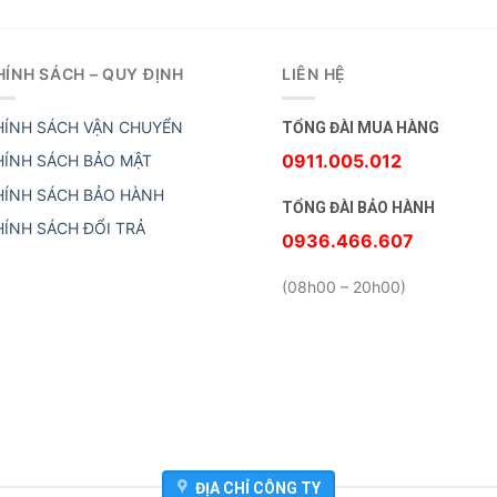
HÍNH SÁCH – QUY ĐỊNH
LIÊN HỆ
HÍNH SÁCH VẬN CHUYỂN
TỔNG ĐÀI MUA HÀNG
0911.005.012
HÍNH SÁCH BẢO MẬT
HÍNH SÁCH BẢO HÀNH
TỔNG ĐÀI BẢO HÀNH
HÍNH SÁCH ĐỔI TRẢ
0936.466.607
(08h00 – 20h00)
ĐỊA CHỈ CÔNG TY