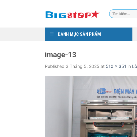
Skip
to
Tìm
content
kiếm:
DANH MỤC SẢN PHẨM
image-13
Published
3 Tháng 5, 2025
at
510 × 351
in
Lò