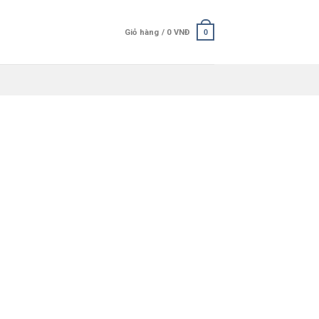
Giỏ hàng /
0
VNĐ
0