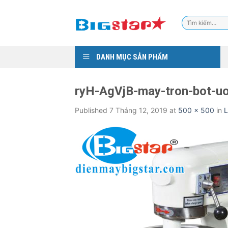
Skip
to
Tìm
content
kiếm:
DANH MỤC SẢN PHẨM
ryH-AgVjB-may-tron-bot-uo
Published
7 Tháng 12, 2019
at
500 × 500
in
L