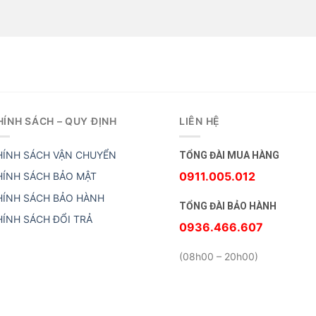
HÍNH SÁCH – QUY ĐỊNH
LIÊN HỆ
HÍNH SÁCH VẬN CHUYỂN
TỔNG ĐÀI MUA HÀNG
0911.005.012
HÍNH SÁCH BẢO MẬT
HÍNH SÁCH BẢO HÀNH
TỔNG ĐÀI BẢO HÀNH
HÍNH SÁCH ĐỔI TRẢ
0936.466.607
(08h00 – 20h00)