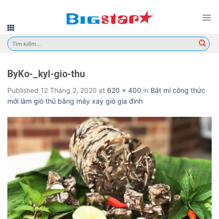
Skip
to
content
Tìm
kiếm:
ByKo-_kyI-gio-thu
Published
12 Tháng 2, 2020
at
620 × 400
in
Bật mí công thức
mới làm giò thủ bằng máy xay giò gia đình