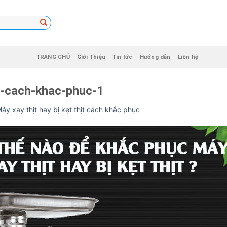
TRANG CHỦ
Giới Thiệu
Tin tức
Hướng dẫn
Liên hệ
it-cach-khac-phuc-1
áy xay thịt hay bị kẹt thịt cách khắc phục