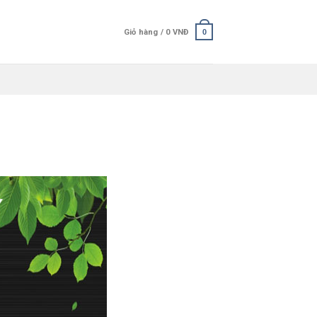
Giỏ hàng /
0
VNĐ
0