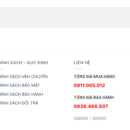
HÍNH SÁCH – QUY ĐỊNH
LIÊN HỆ
HÍNH SÁCH VẬN CHUYỂN
TỔNG ĐÀI MUA HÀNG
0911.005.012
HÍNH SÁCH BẢO MẬT
HÍNH SÁCH BẢO HÀNH
TỔNG ĐÀI BẢO HÀNH
HÍNH SÁCH ĐỔI TRẢ
0936.466.607
(08h00 – 20h00)