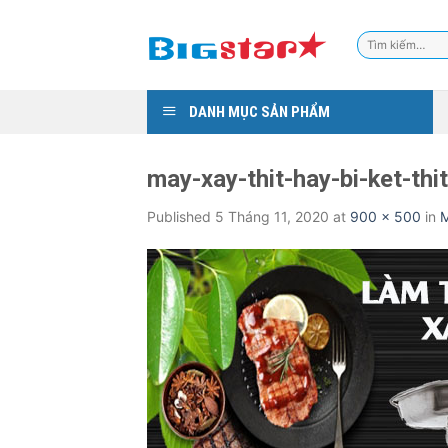
Skip
to
Tìm
content
kiếm:
DANH MỤC SẢN PHẨM
may-xay-thit-hay-bi-ket-th
Published
5 Tháng 11, 2020
at
900 × 500
in
M