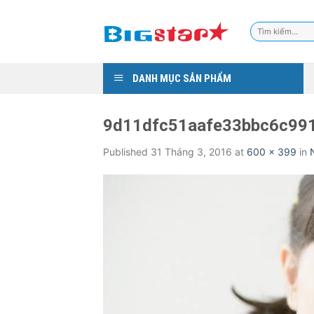
Skip
to
Tìm
content
kiếm:
DANH MỤC SẢN PHẨM
9d11dfc51aafe33bbc6c99
Published
31 Tháng 3, 2016
at
600 × 399
in