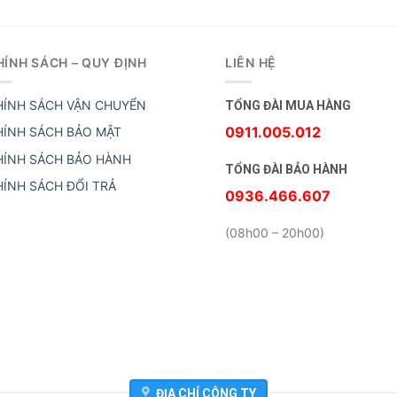
HÍNH SÁCH – QUY ĐỊNH
LIÊN HỆ
HÍNH SÁCH VẬN CHUYỂN
TỔNG ĐÀI MUA HÀNG
0911.005.012
HÍNH SÁCH BẢO MẬT
HÍNH SÁCH BẢO HÀNH
TỔNG ĐÀI BẢO HÀNH
HÍNH SÁCH ĐỔI TRẢ
0936.466.607
(08h00 – 20h00)
ĐỊA CHỈ CÔNG TY