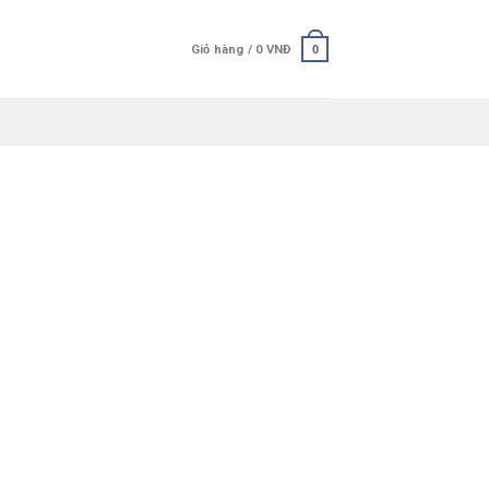
Giỏ hàng /
0
VNĐ
0