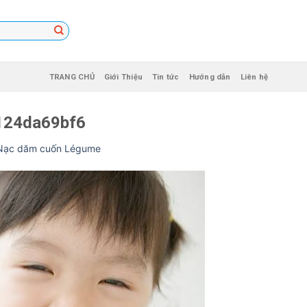
TRANG CHỦ
Giới Thiệu
Tin tức
Hướng dẫn
Liên hệ
124da69bf6
Nạc dăm cuốn Légume