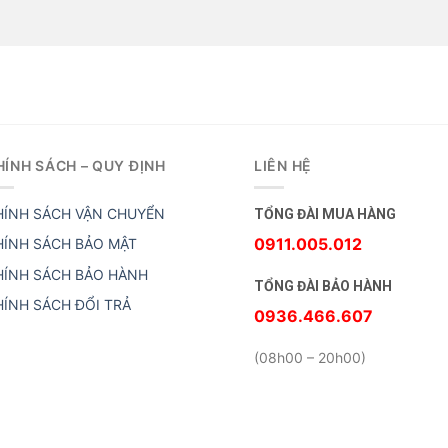
HÍNH SÁCH – QUY ĐỊNH
LIÊN HỆ
HÍNH SÁCH VẬN CHUYỂN
TỔNG ĐÀI MUA HÀNG
0911.005.012
HÍNH SÁCH BẢO MẬT
HÍNH SÁCH BẢO HÀNH
TỔNG ĐÀI BẢO HÀNH
HÍNH SÁCH ĐỔI TRẢ
0936.466.607
(08h00 – 20h00)