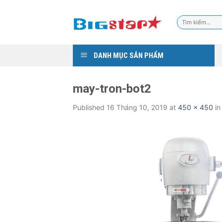
Skip
to
Tìm
content
kiếm:
DANH MỤC SẢN PHẨM
may-tron-bot2
Published
16 Tháng 10, 2019
at
450 × 450
i