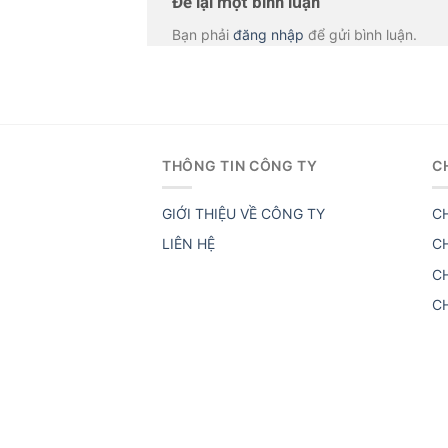
Để lại một bình luận
Bạn phải
đăng nhập
để gửi bình luận.
THÔNG TIN CÔNG TY
C
GIỚI THIỆU VỀ CÔNG TY
C
LIÊN HỆ
C
C
C