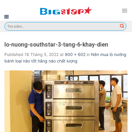
Skip
to
content
Tìm
kiếm:
lo-nuong-southstar-3-tang-6-khay-dien
Published
18 Tháng 5, 2022
at
900 × 602
in
Nên mua lò nướng
bánh loại nào tốt hãng nào chất lượng