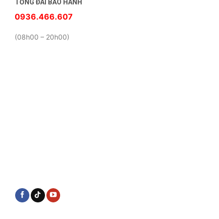
TỔNG ĐÀI BẢO HÀNH
0936.466.607
(08h00 – 20h00)