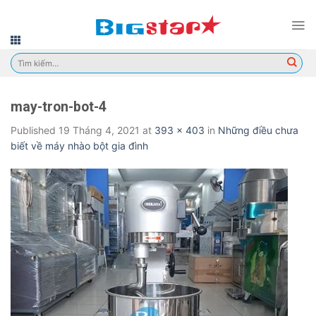
Skip
to
content
Tìm
kiếm:
may-tron-bot-4
Published
19 Tháng 4, 2021
at
393 × 403
in
Những điều chưa
biết về máy nhào bột gia đình