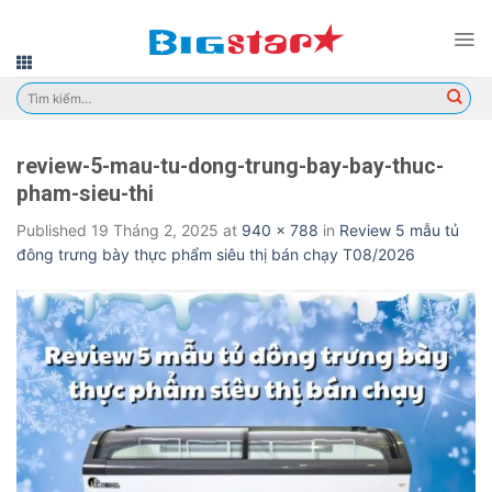
Skip
to
content
Tìm
kiếm:
review-5-mau-tu-dong-trung-bay-bay-thuc-
pham-sieu-thi
Published
19 Tháng 2, 2025
at
940 × 788
in
Review 5 mẫu tủ
đông trưng bày thực phẩm siêu thị bán chạy T08/2026