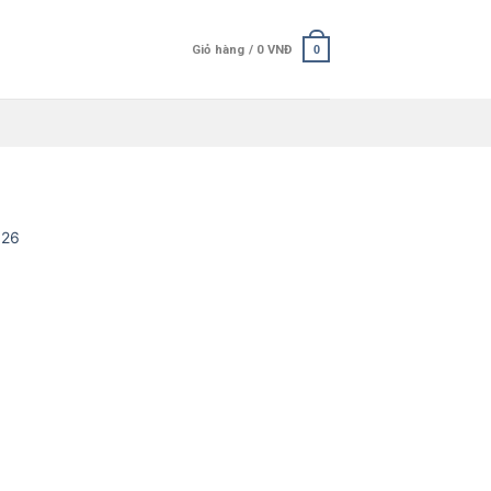
Giỏ hàng /
0
VNĐ
0
026