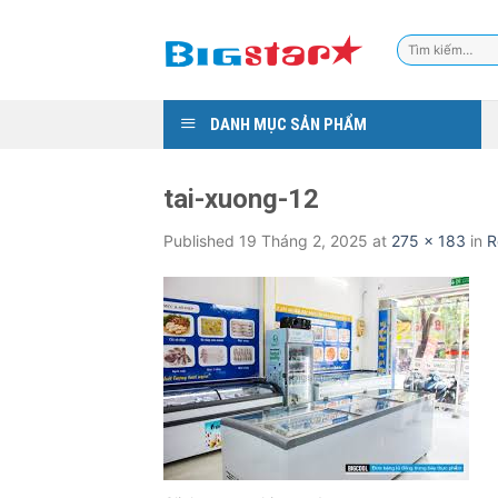
Skip
to
Tìm
content
kiếm:
DANH MỤC SẢN PHẨM
tai-xuong-12
Published
19 Tháng 2, 2025
at
275 × 183
in
R