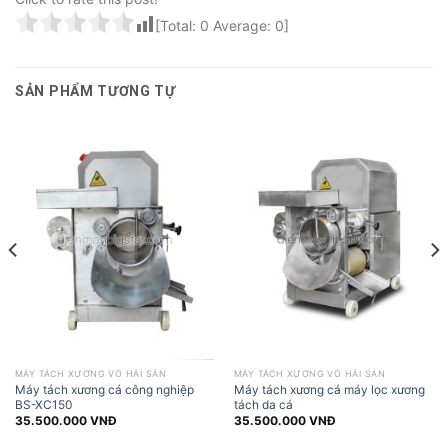
[Total:
0
Average:
0
]
SẢN PHẨM TƯƠNG TỰ
MÁY TÁCH XƯƠNG VỎ HẢI SẢN
MÁY TÁCH XƯƠNG VỎ HẢI SẢN
Máy tách xương cá công nghiệp
Máy tách xương cá máy lọc xương
BS-XC150
tách da cá
35.500.000
VNĐ
35.500.000
VNĐ