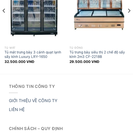
TỦ MÁT
TỦ ĐÔNG
Tủ mát trưng bày 3 cánh quạt lạnh
Tủ trưng bày siêu thị 2 chế độ sấy
sấy kính Luxury LRY-1650
kính 2m3 CF-2218B
32.500.000
VNĐ
29.500.000
VNĐ
THÔNG TIN CÔNG TY
GIỚI THIỆU VỀ CÔNG TY
LIÊN HỆ
CHÍNH SÁCH – QUY ĐỊNH