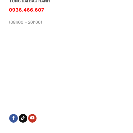
TỔNG ĐÀI BẢO HÀNH
0936.466.607
(08h00 – 20h00)