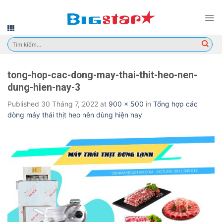
Skip
to
content
Tìm
kiếm:
tong-hop-cac-dong-may-thai-thit-heo-nen-
dung-hien-nay-3
Published
30 Tháng 7, 2022
at
900 × 500
in
Tổng hợp các
dòng máy thái thịt heo nên dùng hiện nay