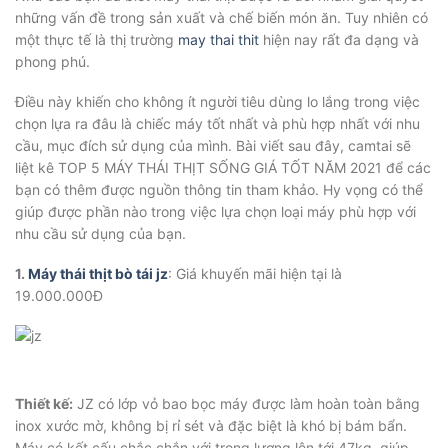
những vấn đề trong sản xuất và chế biến món ăn. Tuy nhiên có
một thực tế là thị trường
may thai thit
hiện nay rất đa dạng và
phong phú.
Điều này khiến cho không ít người tiêu dùng lo lắng trong việc
chọn lựa ra đâu là chiếc máy tốt nhất và phù hợp nhất với nhu
cầu, mục đích sử dụng của mình. Bài viết sau đây, camtai sẽ
liệt kê TOP 5 MÁY THÁI THỊT SỐNG GIÁ TỐT NĂM 2021 để các
bạn có thêm được nguồn thông tin tham khảo. Hy vọng có thể
giúp được phần nào trong việc lựa chọn loại máy phù hợp với
nhu cầu sử dụng của bạn.
1.
Máy thái thịt bò tái jz
: Giá khuyến mãi hiện tại là
19.000.000Đ
Thiết kế:
JZ có lớp vỏ bao bọc máy được làm hoàn toàn bằng
inox xước mờ, không bị rỉ sét và đặc biệt là khó bị bám bẩn.
Máy có kết cấu chắc chắn với trọng lượng lên tới 47kg, giúp