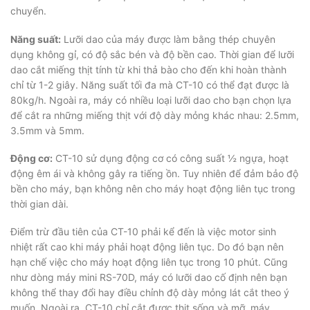
chuyển.
Năng suất:
Lưỡi dao của máy được làm bằng thép chuyên
dụng không gỉ, có độ sắc bén và độ bền cao. Thời gian để lưỡi
dao cắt miếng thịt tính từ khi thả bào cho đến khi hoàn thành
chỉ từ 1-2 giây. Năng suất tối đa mà CT-10 có thể đạt được là
80kg/h. Ngoài ra, máy có nhiều loại lưỡi dao cho bạn chọn lựa
để cắt ra những miếng thịt với độ dày mỏng khác nhau: 2.5mm,
3.5mm và 5mm.
Động cơ:
CT-10 sử dụng động cơ có công suất ½ ngựa, hoạt
động êm ái và không gây ra tiếng ồn. Tuy nhiên để đảm bảo độ
bền cho máy, bạn không nên cho máy hoạt động liên tục trong
thời gian dài.
Điểm trừ đầu tiên của CT-10 phải kể đến là việc motor sinh
nhiệt rất cao khi máy phải hoạt động liên tục. Do đó bạn nên
hạn chế việc cho máy hoạt động liên tục trong 10 phút. Cũng
như dòng máy mini RS-70D, máy có lưỡi dao cố định nên bạn
không thể thay đổi hay điều chỉnh độ dày mỏng lát cắt theo ý
muốn. Ngoài ra, CT-10 chỉ cắt được thịt sống và mỡ, máy