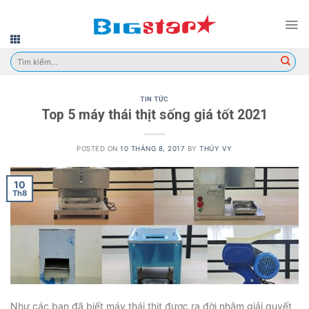
Skip
to
content
Tìm
kiếm:
TIN TỨC
Top 5 máy thái thịt sống giá tốt 2021
POSTED ON
10 THÁNG 8, 2017
BY
THÚY VY
10
Th8
Như các bạn đã biết máy thái thịt được ra đời nhằm giải quyết