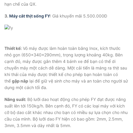
hạn chế của QX.
3.
Máy cắt thịt sống FY
:
Giá khuyến mãi 5.500.000Đ
Thiết kế:
Vỏ máy được làm hoàn toàn bằng Inox, kích thước
nhỏ gọn (650x340x290mm), trọng lượng khoảng 40kg. Bên
cạnh đó, máy được gắn thêm 4 bánh xe để bạn có thể di
chuyển máy một cách dễ dàng. Một cải tiến là máng ra thịt sau
khi thái của máy được thiết kế cho phép bạn hoàn toàn có
thể
gập nắp
lại để giữ vệ sinh cho máy và an toàn cho người sử
dụng một cách tối đa.
Năng suất:
Bộ lưỡi dao hoạt động cho phép FY đạt được năng
suất lên tới 150kg/h. Bên cạnh đó, FY có các loại máy với kích
cỡ bộ dao cắt khác nhau cho bạn có nhiều sự lựa chọn cho nhu
cầu của mình. Bộ lưỡi dao FY hiện có bao gồm: 2mm, 2.5mm,
3mm, 3.5mm và dày nhất là 5mm.