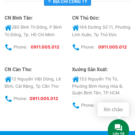
ĐỊA CHỈ CÔNG TY
CN Bình Tân:
CN Thủ Đức:
280 Bình Trị Đông, P Bình
164 Đường Số 11, Phường
Trị Đông, Tp. Hồ Chí Minh
Linh Xuân, Tp Thủ Đức
Phone:
0911.005.012
Phone:
0911.005.012
CN Cần Thơ:
Xưởng Sản Xuất:
12 Nguyễn Việt Dũng, Lê
153 Nguyễn Thị Tú,
Bình, Cái Răng, Tp Cần Thơ
Phường Bình Hưng Hòa B,
Quận Bình Tân, TP.HCM
Phone:
0911.005.012
Phone:
0911.005.012
Xin chào
Liên Hệ