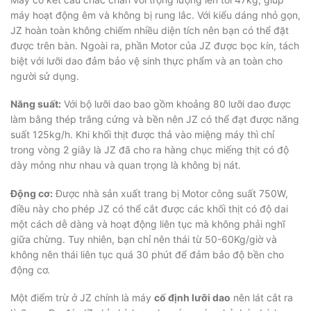
máy hoạt động êm và không bị rung lắc. Với kiểu dáng nhỏ gọn,
JZ hoàn toàn không chiếm nhiều diện tích nên bạn có thể đặt
được trên bàn. Ngoài ra, phần Motor của JZ được bọc kín, tách
biệt với lưỡi dao đảm bảo vệ sinh thực phẩm và an toàn cho
người sử dụng.
Năng suất:
Với bộ lưỡi dao bao gồm khoảng 80 lưỡi dao được
làm bằng thép trắng cứng và bền nên JZ có thể đạt được năng
suất 125kg/h. Khi khối thịt được thả vào miệng máy thì chỉ
trong vòng 2 giây là JZ đã cho ra hàng chục miếng thịt có độ
dày mỏng như nhau và quan trọng là không bị nát.
Động cơ:
Được nhà sản xuất trang bị Motor công suất 750W,
điều này cho phép JZ có thể cắt được các khối thịt có độ dai
một cách dễ dàng và hoạt động liên tục mà không phải nghĩ
giữa chừng. Tuy nhiên, bạn chỉ nên thái từ 50-60Kg/giờ và
không nên thái liên tục quá 30 phút để đảm bảo độ bền cho
động cơ.
Một điểm trừ ở JZ chính là máy
cố định lưỡi dao
nên lát cắt ra