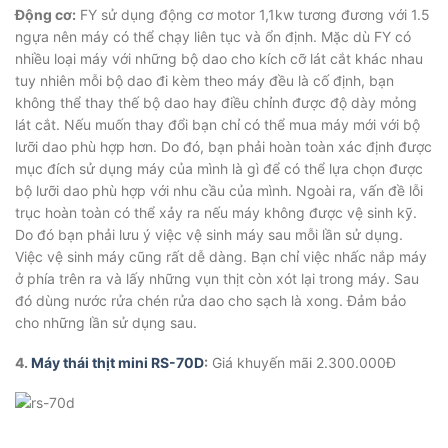
Động cơ:
FY sử dụng động cơ motor 1,1kw tương đương với 1.5
ngựa nên máy có thể chạy liên tục và ổn định. Mặc dù FY có
nhiều loại máy với những bộ dao cho kích cỡ lát cắt khác nhau
tuy nhiên mỗi bộ dao đi kèm theo máy đều là cố định, bạn
không thể thay thế bộ dao hay điều chỉnh được độ dày mỏng
lát cắt. Nếu muốn thay đổi bạn chỉ có thể mua máy mới với bộ
lưỡi dao phù hợp hơn. Do đó, bạn phải hoàn toàn xác định được
mục đích sử dụng máy của mình là gì để có thể lựa chọn được
bộ lưỡi dao phù hợp với nhu cầu của mình. Ngoài ra, vấn đề lỗi
trục hoàn toàn có thể xảy ra nếu máy không được vệ sinh kỹ.
Do đó bạn phải lưu ý việc vệ sinh máy sau mỗi lần sử dụng.
Việc vệ sinh máy cũng rất dễ dàng. Bạn chỉ việc nhấc nắp máy
ở phía trên ra và lấy những vụn thịt còn xót lại trong máy. Sau
đó dùng nước rửa chén rửa dao cho sạch là xong. Đảm bảo
cho những lần sử dụng sau.
4.
Máy thái thịt mini RS-70D
:
Giá khuyến mãi 2.300.000Đ