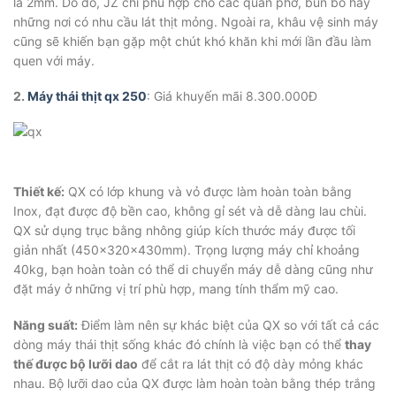
là 2mm. Do đó, JZ chỉ phù hợp cho các quán phở, bún bò hay
những nơi có nhu cầu lát thịt mỏng. Ngoài ra, khâu vệ sinh máy
cũng sẽ khiến bạn gặp một chút khó khăn khi mới lần đầu làm
quen với máy.
2.
Máy thái thịt qx 250
: Giá khuyến mãi 8.300.000Đ
Thiết kế:
QX có lớp khung và vỏ được làm hoàn toàn bằng
Inox, đạt được độ bền cao, không gỉ sét và dễ dàng lau chùi.
QX sử dụng trục bằng nhông giúp kích thước máy được tối
giản nhất (450x320x430mm). Trọng lượng máy chỉ khoảng
40kg, bạn hoàn toàn có thể di chuyển máy dễ dàng cũng như
đặt máy ở những vị trí phù hợp, mang tính thẩm mỹ cao.
Năng suất:
Điểm làm nên sự khác biệt của QX so với tất cả các
dòng máy thái thịt sống khác đó chính là việc bạn có thể
thay
thế được bộ lưỡi dao
để cắt ra lát thịt có độ dày mỏng khác
nhau. Bộ lưỡi dao của QX được làm hoàn toàn bằng thép trắng