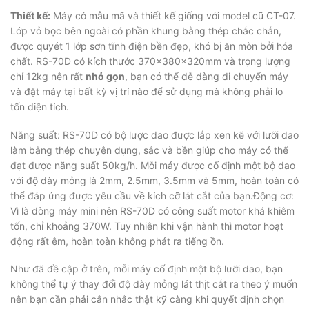
Thiết kế:
Máy có mẫu mã và thiết kế giống với model cũ CT-07.
Lớp vỏ bọc bên ngoài có phần khung bằng thép chắc chắn,
được quyét 1 lớp sơn tĩnh điện bền đẹp, khó bị ăn mòn bởi hóa
chất. RS-70D có kích thước 370x380x320mm và trọng lượng
chỉ 12kg nên rất
nhỏ gọn
, bạn có thể dễ dàng di chuyển máy
và đặt máy tại bất kỳ vị trí nào để sử dụng mà không phải lo
tốn diện tích.
Năng suất: RS-70D có bộ lược dao được lắp xen kẽ với lưỡi dao
làm bằng thép chuyên dụng, sắc và bền giúp cho máy có thể
đạt được năng suất 50kg/h. Mỗi máy được cố định một bộ dao
với độ dày mỏng là 2mm, 2.5mm, 3.5mm và 5mm, hoàn toàn có
thể đáp ứng được yêu cầu về kích cỡ lát cắt của bạn.Động cơ:
Vì là dòng máy mini nên RS-70D có công suất motor khá khiêm
tốn, chỉ khoảng 370W. Tuy nhiên khi vận hành thì motor hoạt
động rất êm, hoàn toàn không phát ra tiếng ồn.
Như đã đề cập ở trên, mỗi máy cố định một bộ lưỡi dao, bạn
không thể tự ý thay đổi độ dày mỏng lát thịt cắt ra theo ý muốn
nên bạn cần phải cân nhắc thật kỹ càng khi quyết định chọn