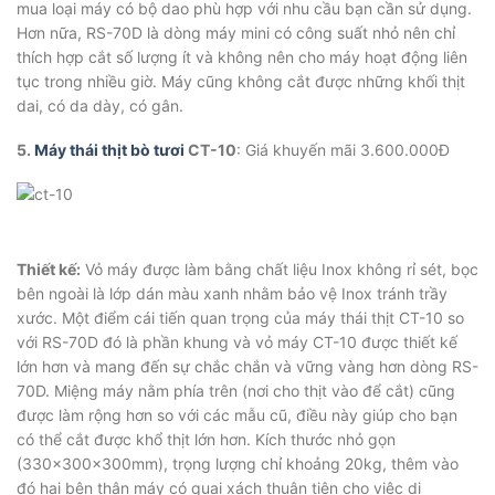
mua loại máy có bộ dao phù hợp với nhu cầu bạn cần sử dụng.
Hơn nữa, RS-70D là dòng máy mini có công suất nhỏ nên chỉ
thích hợp cắt số lượng ít và không nên cho máy hoạt động liên
tục trong nhiều giờ. Máy cũng không cắt được những khối thịt
dai, có da dày, có gân.
5.
Máy thái thịt bò tươi
CT-10
: Giá khuyến mãi 3.600.000Đ
Thiết kế:
Vỏ máy được làm bằng chất liệu Inox không rỉ sét, bọc
bên ngoài là lớp dán màu xanh nhằm bảo vệ Inox tránh trầy
xước. Một điểm cái tiến quan trọng của máy thái thịt CT-10 so
với RS-70D đó là phần khung và vỏ máy CT-10 được thiết kế
lớn hơn và mang đến sự chắc chắn và vững vàng hơn dòng RS-
70D. Miệng máy nằm phía trên (nơi cho thịt vào để cắt) cũng
được làm rộng hơn so với các mẫu cũ, điều này giúp cho bạn
có thể cắt được khổ thịt lớn hơn. Kích thước nhỏ gọn
(330x300x300mm), trọng lượng chỉ khoảng 20kg, thêm vào
đó hai bên thân máy có quai xách thuận tiện cho việc di