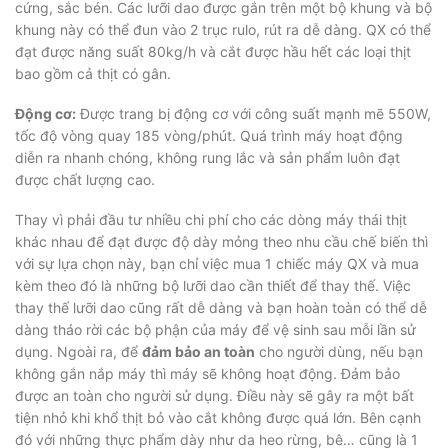
cứng, sắc bén. Các lưỡi dao được gắn trên một bộ khung và bộ
khung này có thể đun vào 2 trục rulo, rút ra dễ dàng. QX có thể
đạt được năng suất 80kg/h và cắt được hầu hết các loại thịt
bao gồm cả thịt có gân.
Động cơ:
Được trang bị động cơ với công suất mạnh mẽ 550W,
tốc độ vòng quay 185 vòng/phút. Quá trình máy hoạt động
diễn ra nhanh chóng, không rung lắc và sản phẩm luôn đạt
được chất lượng cao.
Thay vì phải đầu tư nhiều chi phí cho các dòng máy thái thịt
khác nhau để đạt được độ dày mỏng theo nhu cầu chế biến thì
với sự lựa chọn này, bạn chỉ việc mua 1 chiếc máy QX và mua
kèm theo đó là những bộ lưỡi dao cần thiết để thay thế. Việc
thay thế lưỡi dao cũng rất dễ dàng và bạn hoàn toàn có thể dễ
dàng tháo rời các bộ phận của máy để vệ sinh sau mỗi lần sử
dụng. Ngoài ra, để
đảm bảo an toàn
cho người dùng, nếu bạn
không gắn nắp máy thì máy sẽ không hoạt động. Đảm bảo
được an toàn cho người sử dụng. Điều này sẽ gây ra một bất
tiện nhỏ khi khổ thịt bỏ vào cắt không được quá lớn. Bên cạnh
đó với những thực phẩm dày như da heo rừng, bê… cũng là 1