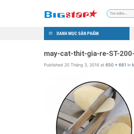
Skip
to
Tìm
content
kiếm:
DANH MỤC SẢN PHẨM
may-cat-thit-gia-re-ST-200
Published
20 Tháng 3, 2016
at
650 × 661
in
M