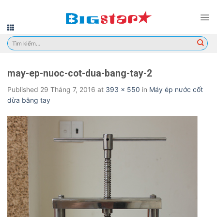
Skip
to
content
Tìm
kiếm:
may-ep-nuoc-cot-dua-bang-tay-2
Published
29 Tháng 7, 2016
at
393 × 550
in
Máy ép nước cốt
dừa bằng tay