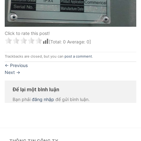
Click to rate this post!
[Total:
0
Average:
0
]
Trackbacks are closed, but you can
post a comment
.
←
Previous
Next
→
Để lại một bình luận
Bạn phải
đăng nhập
để gửi bình luận.
THÔNG TIN CÔNG TY