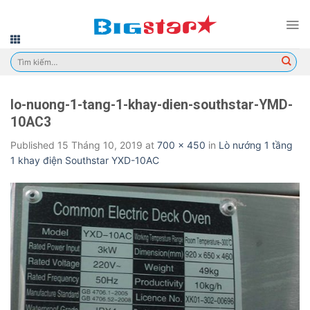
Skip
to
content
Tìm
kiếm:
lo-nuong-1-tang-1-khay-dien-southstar-YMD-
10AC3
Published
15 Tháng 10, 2019
at
700 × 450
in
Lò nướng 1 tầng
1 khay điện Southstar YXD-10AC