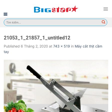
Skip
to
content
Tìm
kiếm:
21053_1_21857_1_untitled12
Published
6 Tháng 2, 2020
at
743 × 519
in
Máy cắt thịt cầm
tay