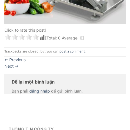
Click to rate this post!
[Total:
0
Average:
0
]
Trackbacks are closed, but you can
post a comment
.
←
Previous
Next
→
Để lại một bình luận
Bạn phải
đăng nhập
để gửi bình luận.
THÔNG TIN CÔNG TY