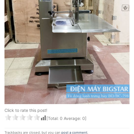
Click to rate this post!
[Total:
0
Average:
0
]
Trackbacks are closed, but you can
post a comment
.