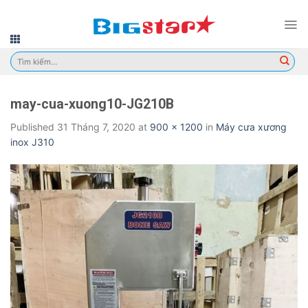
Skip
to
content
Tìm
kiếm:
may-cua-xuong10-JG210B
Published
31 Tháng 7, 2020
at
900 × 1200
in
Máy cưa xương
inox J310