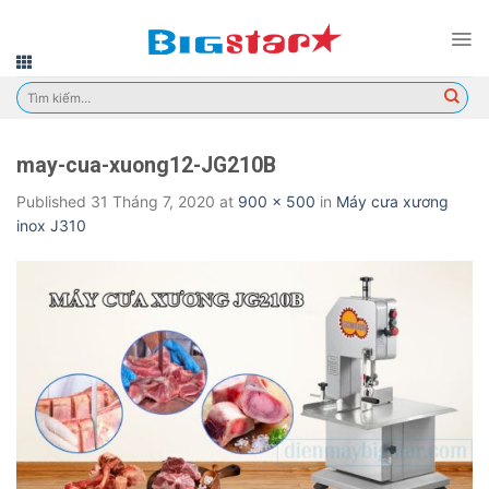
Skip
to
content
Tìm
kiếm:
may-cua-xuong12-JG210B
Published
31 Tháng 7, 2020
at
900 × 500
in
Máy cưa xương
inox J310