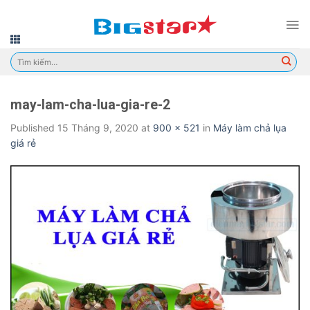
Skip
to
content
Tìm
kiếm:
may-lam-cha-lua-gia-re-2
Published
15 Tháng 9, 2020
at
900 × 521
in
Máy làm chả lụa
giá rẻ